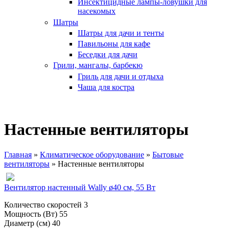
Инсектицидные лампы-ловушки для
насекомых
Шатры
Шатры для дачи и тенты
Павильоны для кафе
Беседки для дачи
Грили, мангалы, барбекю
Гриль для дачи и отдыха
Чаша для костра
Настенные вентиляторы
Главная
»
Климатическое оборудование
»
Бытовые
вентиляторы
»
Настенные вентиляторы
Вы здесь
Вентилятор настенный Wally ø40 см, 55 Вт
Количество скоростей 3
Мощность (Вт) 55
Диаметр (см) 40