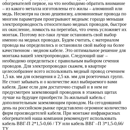
обогревателей первое, на что необходимо обратить внимание
– из какого металла изготовлены его жилы – алюминий или
медь. Несмотря на свою дешевизну, алюминиевые провода по
многим параметрам проигрывают медным: гораздо меньшая
электропроводность относительно медных проводов, быстрое
их окисление, ломкость на перегибах, что очень усложняет их
монтаж. Поэтому все-таки лучше остановить свой выбор
именно на медных проводах. Будем считать, с материалом
провода вы определились и остановили свой выбор на более
качественном - медном кабеле. Это оптимальное решение для
монтажа вашей электропроводки. Следующий шаг –
необходимо определиться с правильным выбором сечения
проводов. Для электропроводки скажем, в квартире
целесообразнее всего использовать медный провод сечением
1,5 кв. мм для освещения и 2,5 кв. мм для розеточных групп.
Не стоит забывать и о количестве жил выбираемого вами
кабеля. Даже если дом достаточно старый и в нем не
предусмотрен заземляющий проводник в этажных щитах
лучше на будущее приобрести 3х-жильный кабель с
дополнительным заземляющим проводом. На сегодняшний
день на российском рынке представлено огромное количество
фирм производителей кабеля. При монтаже инфракрасных
обогревателей наша компания рекомендует использовать
кабель ВВГ-П 2*1,5-0,66 / ТУ или кабель ВВГ –П 3*1,5-0,66/
ТУ