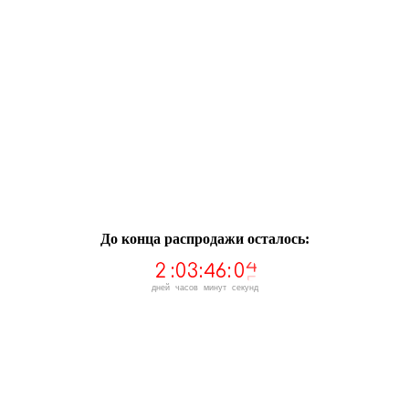
До конца распродажи осталось:
3
2
:
0
3
:
4
6
:
0
4
дней
часов
минут
секунд