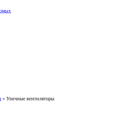
комых
ы
»
Уличные вентиляторы