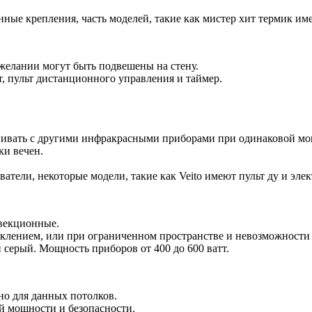
ые крепления, часть моделей, такие как мистер хит термик име
желании могут быть подвешены на стену.
, пульт дистанционного управления и таймер.
внивать с другими инфракрасными приборами при одинаковой мо
ки вечен.
атели, некоторые модели, такие как Veito имеют пульт ду и эле
нвекционные.
клением, или при ограниченном пространстве и невозможности 
 серый. Мощность приборов от 400 до 600 ватт.
но для данных потолков.
й мощности и безопасности.