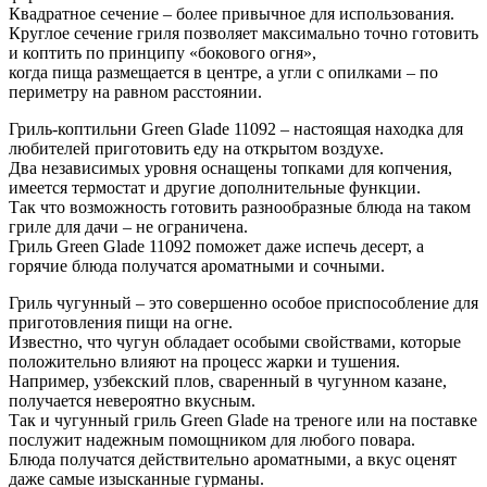
Квадратное сечение – более привычное для использования.
Круглое сечение гриля позволяет максимально точно готовить
и коптить по принципу «бокового огня»,
когда пища размещается в центре, а угли с опилками – по
периметру на равном расстоянии.
Гриль-коптильни Green Glade 11092 – настоящая находка для
любителей приготовить еду на открытом воздухе.
Два независимых уровня оснащены топками для копчения,
имеется термостат и другие дополнительные функции.
Так что возможность готовить разнообразные блюда на таком
гриле для дачи – не ограничена.
Гриль Green Glade 11092 поможет даже испечь десерт, а
горячие блюда получатся ароматными и сочными.
Гриль чугунный – это совершенно особое приспособление для
приготовления пищи на огне.
Известно, что чугун обладает особыми свойствами, которые
положительно влияют на процесс жарки и тушения.
Например, узбекский плов, сваренный в чугунном казане,
получается невероятно вкусным.
Так и чугунный гриль Green Glade на треноге или на поставке
послужит надежным помощником для любого повара.
Блюда получатся действительно ароматными, а вкус оценят
даже самые изысканные гурманы.