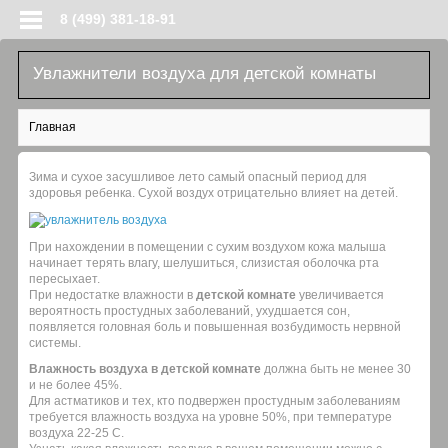
Перейти к основному содержанию
8 (499) 381-18-91
Увлажнители воздуха для детской комнаты
Вы здесь
Главная
Зима и сухое засушливое лето самый опасный период для
здоровья ребенка. Сухой воздух отрицательно влияет на детей.
При нахождении в помещении с сухим воздухом кожа малыша
начинает терять влагу, шелушиться, слизистая оболочка рта
пересыхает.
При недостатке влажности в
детской комнате
увеличивается
вероятность простудных заболеваний, ухудшается сон,
появляется головная боль и повышенная возбудимость нервной
системы.
Влажность воздуха в детской комнате
должна быть не менее 30
и не более 45%.
Для астматиков и тех, кто подвержен простудным заболеваниям
требуется влажность воздуха на уровне 50%, при температуре
воздуха 22-25 С.