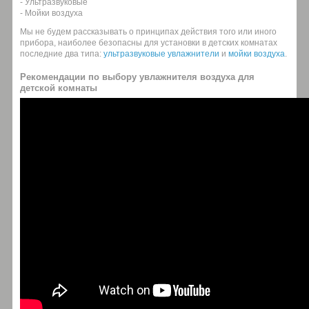
- Ультразвуковые
- Мойки воздуха
Мы не будем рассказывать о принципах действия того или иного
прибора, наиболее безопасны для установки в детских комнатах
последние два типа:
ультразвуковые увлажнители
и
мойки воздуха
.
Рекомендации по выбору увлажнителя воздуха для
детской комнаты