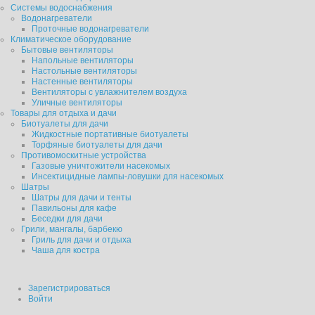
Системы водоснабжения
Водонагреватели
Проточные водонагреватели
Климатическое оборудование
Бытовые вентиляторы
Напольные вентиляторы
Настольные вентиляторы
Настенные вентиляторы
Вентиляторы с увлажнителем воздуха
Уличные вентиляторы
Товары для отдыха и дачи
Биотуалеты для дачи
Жидкостные портативные биотуалеты
Торфяные биотуалеты для дачи
Противомоскитные устройства
Газовые уничтожители насекомых
Инсектицидные лампы-ловушки для насекомых
Шатры
Шатры для дачи и тенты
Павильоны для кафе
Беседки для дачи
Грили, мангалы, барбекю
Гриль для дачи и отдыха
Чаша для костра
Зарегистрироваться
Войти