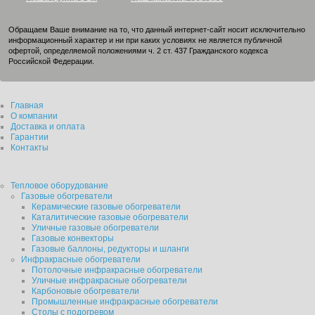
Обращаем Ваше внимание на то, что данный интернет-сайт носит исключительно
информационный характер и ни при каких условиях не является публичной
офертой, определяемой положениями ч. 2 ст. 437 Гражданского кодекса
Российской Федерации.
Главная
О компании
Доставка и оплата
Гарантии
Контакты
Тепловое оборудование
Газовые обогреватели
Керамические газовые обогреватели
Каталитические газовые обогреватели
Уличные газовые обогреватели
Газовые конвекторы
Газовые баллоны, редукторы и шланги
Инфракрасные обогреватели
Потолочные инфракрасные обогреватели
Уличные инфракрасные обогреватели
Карбоновые обогреватели
Промышленные инфракрасные обогреватели
Столы с подогревом