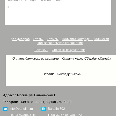
Технология холодного и теплого пара
»
Для дилеров
Статьи
Отзывы
Политика конфиденциальности
Пользовательское соглашение
Вакансии
Оптовым покупателям
Оплата банковскими картами
Оплата через Сбербанк.Онлайн
Оплата Яндекс.Деньгами
Адрес:
г. Москва, ул. Байкальская 1
Телефон:
8 (499) 381-18-91, 8 (800) 250-71-33
info@bartolini.ru
Bartolini702
Наша группа в ВК
Наш канал на YouTube