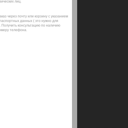
зических лиц.
каз через почту или корзину с указанием
 паспортных данных ( это нужно для
). Получить консультацию по наличию
омеру телефона.