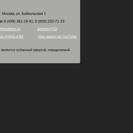
г. Москва, ул. Байкальская 1
н:
8 (499) 381-18-91, 8 (800) 250-71-33
@bartolini.ru
Bartolini702
а группа в ВК
Наш канал на YouTube
е является публичной офертой, определяемой