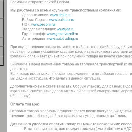
Возможна отправка почтой России.
Мы работаем со всеми крупными транспортными компаниями:
Деловые линии:
www.dellin.ru
Байкал Сервис:
www.baikalsr.ru
ПЭК:
www.pecom.ru
Желдорэкспедиция:
www.jde.ru
Грузовозофф:
www.gruzovozoff.ru
Автотрейдинг:
www.autotrading.ru
При осуществлении заказа вы можете выбрать свою наиболее удобную
перейдя по выше указанным ссылкам рассчитать стоимость доставки до
компании оплачивает клиент при получении товара на пункте самовыво
Внимание! Перед получением товара на терминале транспортной комп
дефектов.
Если товар имеет механические повреждения, то не забирая товар с т
мы дадим инструкции. Что делать в данной ситуации.
Дополнительно вы можете заказать: Особую упаковку для разных видов 
картонные; снабженные дополнительной защитой содержимого, дерев
обрешетку.)
Оплата товара:
Отправка товара в регионы осуществляется после поступления денежн
течении трех рабочих дней, как правило мы укладываемся за 1 день.
Для вашего удобства оплатить товар вы можете несколькими спосо
- Выставление счета, для юридических лиц ( мы работаем с НДС)