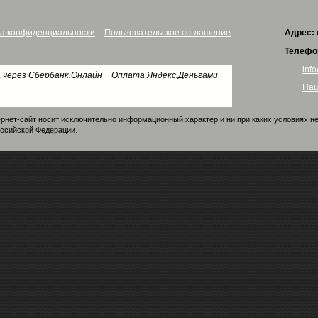
а конфиденциальности
Пользовательское соглашение
Адрес:
Телефо
info
 через Сбербанк.Онлайн
Оплата Яндекс.Деньгами
Наш
рнет-сайт носит исключительно информационный характер и ни при каких условиях н
оссийской Федерации.