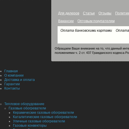
Для дилеров
Статьи
Отзывы
Политик
Вакансии
Оптовым покупателям
Оплата банковскими картами
Оплата
Обращаем Ваше внимание на то, что данный инте
положениями ч. 2 ст. 437 Гражданского кодекса Р
Главная
О компании
Доставка и оплата
Гарантии
Контакты
Тепловое оборудование
Газовые обогреватели
Керамические газовые обогреватели
Каталитические газовые обогреватели
Уличные газовые обогреватели
Газовые конвекторы