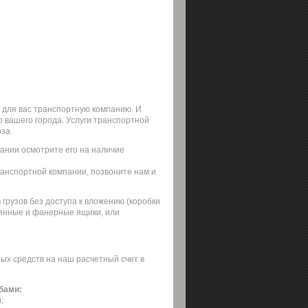
 для вас транспортную компанию. И
 вашего города. Услуги транспортной
за.
ании осмотрите его на наличие
ранспортной компании, позвоните нам и
грузов без доступа к вложению (коробки
янные и фанерные ящики, или
ых средств на наш расчетный счет в
бами:
;