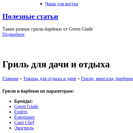
Чаша для костра
Полезные статьи
Такие разные грили-барбекю от Green Glade
Подробнее
Гриль для дачи и отдыха
Главная
»
Товары для отдыха и дачи
»
Грили, мангалы, барбекю
Вы здесь
Грили и барбекю по параметрам:
Бренды:
Green Glade
Enders
Entertainer
Carri Chef
Экогриль