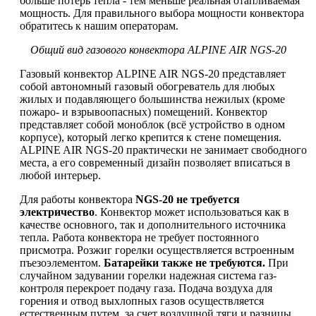
больше потерь тепла - тем меньше реальная отапливаемая
мощность. Для правильного выбора мощности конвектора
обратитесь к нашим операторам.
Общий вид газового конвектора ALPINE AIR NGS-20
Газовый конвектор ALPINE AIR NGS-20 представляет
собой автономный газовый обогреватель для любых
жилых и подавляющего большинства нежилых (кроме
пожаро- и взрывоопасных) помещений. Конвектор
представляет собой моноблок (всё устройство в одном
корпусе), который легко крепится к стене помещения.
ALPINE AIR NGS-20 практически не занимает свободного
места, а его современный дизайн позволяет вписаться в
любой интерьер.
Для работы конвектора
NGS-20 не требуется
электричество
. Конвектор может использоваться как в
качестве основного, так и дополнительного источника
тепла. Работа конвектора не требует постоянного
присмотра. Розжиг горелки осуществляется встроенным
пъезоэлементом.
Батарейки также не требуются.
При
случайном задувании горелки надежная система газ-
контроля перекроет подачу газа. Подача воздуха для
горения и отвод выхлопных газов осуществляется
естественным путем, за счет воздушной тяги и разницы