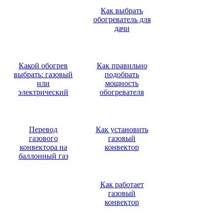
Как выбрать
обогреватель для
дачи
Какой обогрев
Как правильно
выбрать: газовый
подобрать
или
мощность
электрический
обогревателя
Перевод
Как установить
газового
газовый
конвектора на
конвектор
баллонный газ
Как работает
газовый
конвектор