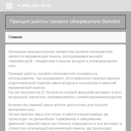
Перейти к основному содержанию
8 (499) 381-18-91
Принцип работы газового обогревателя Bartolini
Вы здесь
Главная
Основным нагревательным элементом газового обогревателя
является керамическая панель, разогреваемая высокой
температурой - продуктами сгорания воздуха и углеводородного
газа.
Принцип работы газового обогревателя основано на
использовании, так называемого, беспламенного горения заранее
подготовленной горючей смеси воздуха и газа внутри отверстий
керамической панели.
Газ (из баллона на 27 литров) из газовой форсунки вытекает в газо-
воздушный смеситель, перемешиваясь с инжектируемым воздухом.
Количества горючей смеси вполне достаточно для полного
выгорания газа.
Затем горючая смесь поступает в смесительную камеру, где
происходит их дальнейшее торможение и смешивание.
Давление горючей смеси постепенно повышается и она вытекает в
отверстие излучающей керамической панели, где происходит