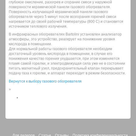
глубокое окисление, разогрев и сгорание смеси у наружной
поверхности керамической панели газового обогревателя.
Поверхность излучающей керамической панели газового
обогревателя через 5 минут после возгорания горючей смеси
нагревается до своей рабочей температуры (800 C) и становится
источником теплового излучения.
В инфракрасных обогревателях Bartolini установлен анализатор
атмосферы, это устройство, реагирует на понижение уровня
кислорода в помещении.
Для нормальной работы газового обогревателя необходим
достаточный уровень кислорода в помещении, в случае его
понижения качество горения ухудшается, при этом изменяется
пламя самой горелки, и электродвижущая сила уже не в состоянии
питать магнитный узел, предохранительный клапан перекрывает
подачу газа к горелке, и аппарат переходит в режим безопасности.
Вернутся к выбору газового обогревателя
»
Для дилеров
Статьи
Отзывы
Политика конфиденциальности