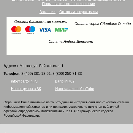
Пользовательское соглашение
Вакансии
Оптовым покупателям
Оплата банковскими картами
Оплата через Сбербанк.Онлайн
Оплата Яндекс.Деньгами
Адрес:
г. Москва, ул. Байкальская 1
Телефон:
8 (499) 381-18-91, 8 (800) 250-71-33
info@bartolini.ru
Bartolini702
Наша группа в ВК
Наш канал на YouTube
Обращаем Ваше внимание на то, что данный интернет-сайт носит исключительно
информационный характер и ни при каких условиях не является публичной
офертой, определяемой положениями ч. 2 ст. 437 Гражданского кодекса
Российской Федерации.