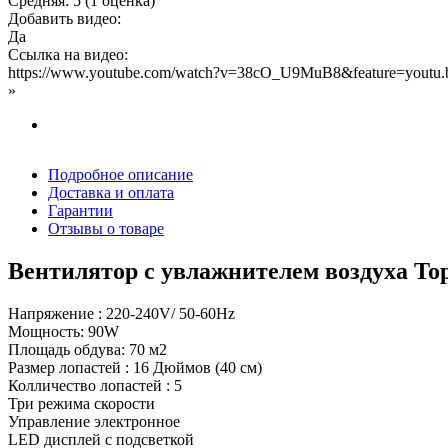
Средняя:
5
(
1
оценка)
Добавить видео:
Да
Ссылка на видео:
https://www.youtube.com/watch?v=38cO_U9MuB8&feature=youtu.
»
Подробное описание
Доставка и оплата
Гарантии
Отзывы о товаре
Вентилятор с увлажнителем воздуха To
Напряжение : 220-240V/ 50-60Hz
Мощность: 90W
Площадь обдува: 70 м2
Размер лопастей : 16 Дюймов (40 см)
Колличество лопастей : 5
Три режима скорости
Управление электронное
LED дисплей с подсветкой