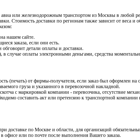
 авиа или железнодорожным транспортом из Москвы в любой рег
авки. Стоимость доставки по регионам также зависит от веса и
разом:
на нашем сайте.
еся заказа, если они есть.
и обговорит детали оплаты и доставки.
 в случае оплаты электронными деньгами, средства моментально 
ость (печать) от фирмы-получателя, если заказ был оформлен на
ваемого груза и указанного в перевозочной накладной.
 скотча с маркировкой компании - перевозчика, отсутствие меха
одимо составить акт или претензию к транспортной компании и
и доставке по Москве и области, для организаций обязательным
 в офисе или по почте после выполнения Вашего заказа.