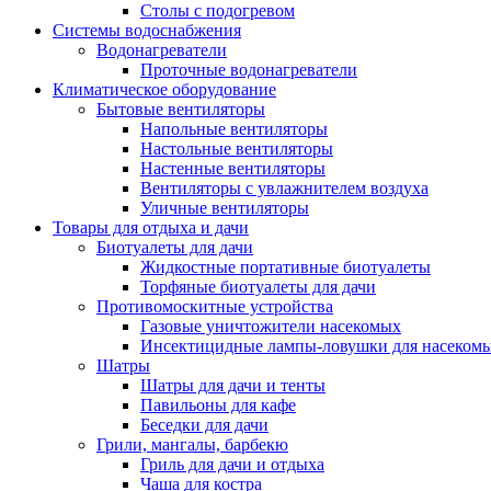
Столы с подогревом
Системы водоснабжения
Водонагреватели
Проточные водонагреватели
Климатическое оборудование
Бытовые вентиляторы
Напольные вентиляторы
Настольные вентиляторы
Настенные вентиляторы
Вентиляторы с увлажнителем воздуха
Уличные вентиляторы
Товары для отдыха и дачи
Биотуалеты для дачи
Жидкостные портативные биотуалеты
Торфяные биотуалеты для дачи
Противомоскитные устройства
Газовые уничтожители насекомых
Инсектицидные лампы-ловушки для насеком
Шатры
Шатры для дачи и тенты
Павильоны для кафе
Беседки для дачи
Грили, мангалы, барбекю
Гриль для дачи и отдыха
Чаша для костра