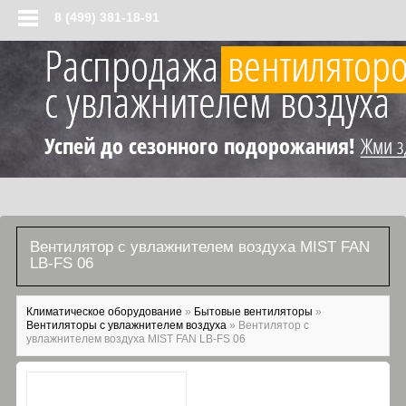
Перейти к основному содержанию
8 (499) 381-18-91
Вентилятор с увлажнителем воздуха MIST FAN
LB-FS 06
Вы здесь
Климатическое оборудование
»
Бытовые вентиляторы
»
Вентиляторы с увлажнителем воздуха
»
Вентилятор с
увлажнителем воздуха MIST FAN LB-FS 06