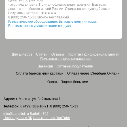
Цена:
14350 руб
RUB
- это лучшая цена! Полная официальная гарантия! Быстрая
доставка по Москве и всей России. Скидка на следующий заказ.
Надежный магазин. ★★★★★
8 (800) 250-71-33 Звонок бесплатный
Климатическое оборудование
,
Бытовые вентиляторы
,
Вентиляторы с увлажнителем воздуха
Для дилеров
Статьи
Отзывы
Политика конфиденциальности
Пользовательское соглашение
Вакансии
Оптовым покупателям
Оплата банковскими картами
Оплата через Сбербанк.Онлайн
Оплата Яндекс.Деньгами
Адрес:
г. Москва, ул. Байкальская 1
Телефон:
8 (499) 381-18-91, 8 (800) 250-71-33
info@bartolini.ru
Bartolini702
Наша группа в ВК
Наш канал на YouTube