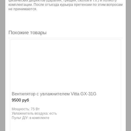
физических дефектов (царапин, трещин, сколов и т.п.) и полноту
комплектации. После отъезда курьера претензии по этим вопросам
не принимаются.
Похожие товары
Вентилятор с увлажнителем Vitta GX-31G
9500 руб
Мощность: 75 Вт
Увлажнитель воздуха: есть
Пульт Д/У: в комплекте